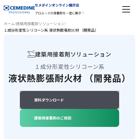
工業用接着剤 TOP
建築用接着剤 TOP
工程改善・省力化
接合方法の変革
電子部品組立用接着剤
EV・バッテリー
インバーター／DCDC／DCAC（全自動化）
易解体、低エネルギー化（環境）
建築部材組み立て工程における自動化／省力化
異種素材の接着接合
難接着素材の接着を可能にするエンプラ用接着剤
セメダインオンライン展示会
プロユースの接着剤を一堂に展示！
ホーム
建築用接着剤ソリューション
１成分形変性シリコーン系 液状熱膨張耐火材 （開発品）
建築用接着剤ソリューション
１成分形変性シリコーン系
液状熱膨張耐火材 （開発品）
資料ダウンロード
建築用接着剤のご相談