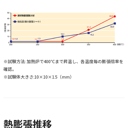
※試験方法: 加熱炉で400℃まで昇温し、各温度毎の膨張倍率を
確認。
※試験体大きさ:10×10×1.5（mm）
熱膨張推移