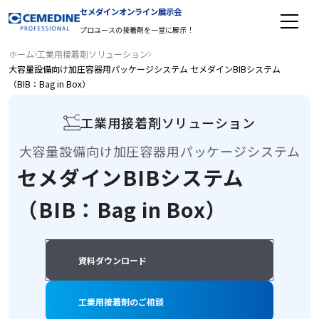
工業用接着剤 TOP
建築用接着剤 TOP
工程改善・省力化
接合方法の変革
電子部品組立用接着剤
EV・バッテリー
インバーター／DCDC／DCAC（全自動化）
易解体、低エネルギー化（環境）
建築部材組み立て工程における自動化／省力化
異種素材の接着接合
難接着素材の接着を可能にするエンプラ用接着剤
セメダインオンライン展示会
プロユースの接着剤を一堂に展示！
ホーム
工業用接着剤ソリューション
大容量設備向け加圧容器用パッケージシステム セメダインBIBシステム
（BIB：Bag in Box）
工業用接着剤ソリューション
大容量設備向け加圧容器用パッケージシステム
セメダインBIBシステム
（BIB：Bag in Box）
資料ダウンロード
工業用接着剤のご相談