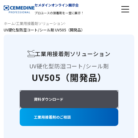
工業用接着剤 TOP
建築用接着剤 TOP
工程改善・省力化
接合方法の変革
電子部品組立用接着剤
EV・バッテリー
インバーター／DCDC／DCAC（全自動化）
易解体、低エネルギー化（環境）
建築部材組み立て工程における自動化／省力化
異種素材の接着接合
難接着素材の接着を可能にするエンプラ用接着剤
セメダインオンライン展示会
プロユースの接着剤を一堂に展示！
ホーム
工業用接着剤ソリューション
UV硬化型防湿コート/シール剤 UV505（開発品）
工業用接着剤ソリューション
UV硬化型防湿コート/シール剤
UV505（開発品）
資料ダウンロード
工業用接着剤のご相談